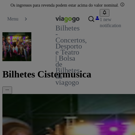
Os ingressos para revenda podem estar acima do valor nominal.
Menu
1 new
notification
Bilhetes
-
Concertos,
Desporto
e Teatro
| Bolsa
de
Bilhetes
Bilhetes Cistermusica
da
viagogo