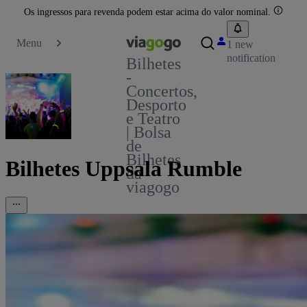
Os ingressos para revenda podem estar acima do valor nominal.
Menu
1 new
notification
Bilhetes
-
Concertos,
Desporto
e Teatro
| Bolsa
de
Bilhetes
Bilhetes Uppsala Rumble
da
viagogo