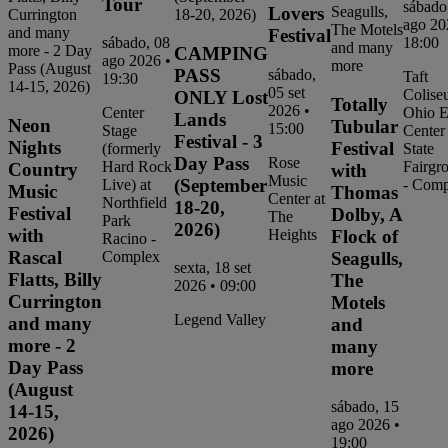
Tour
sábado
Lovers
ago 20
Festival
18:00
sábado, 08
CAMPING
ago 2026 •
PASS
sábado,
Taft
19:30
05 set
Colise
ONLY Lost
Totally
2026 •
Ohio 
Center
Lands
Neon
Tubular
15:00
Center
Stage
Festival - 3
Nights
Festival
State
(formerly
Day Pass
Rose
Fairgr
Hard Rock
Country
with
Music
(September
- Comp
Live) at
Music
Thomas
Center at
Northfield
18-20,
Festival
Dolby, A
The
Park
2026)
with
Flock of
Heights
Racino -
Rascal
Seagulls,
Complex
sexta, 18 set
Flatts, Billy
The
2026 • 09:00
Currington
Motels
Legend Valley
and many
and
more - 2
many
Day Pass
more
(August
sábado, 15
14-15,
ago 2026 •
2026)
19:00