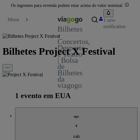
Os ingressos para revenda podem estar acima do valor nominal.
Menu
1 new
notification
Bilhetes
-
Concertos,
Desporto
Bilhetes Project X Festival
e Teatro
| Bolsa
de
Bilhetes
da
viagogo
1 evento em EUA
ago
8
sab