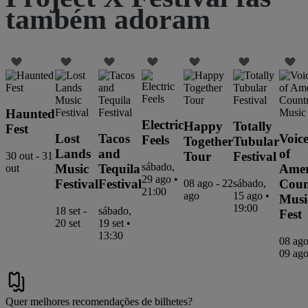
também adoram
Haunted
Electric
Happy
Totally
Fest
Lost
Tacos
Voice
Feels
Together
Tubular
Lands
and
of
Tour
Festival
30 out - 31
sábado,
Music
Tequila
Amer
out
29 ago •
Festival
Festival
Coun
08 ago - 22
sábado,
21:00
ago
15 ago •
Musi
19:00
18 set -
sábado,
Fest
20 set
19 set •
13:30
08 ago
09 ag
Quer melhores recomendações de bilhetes?