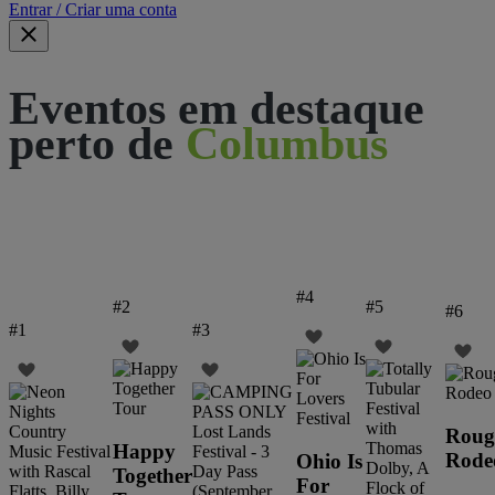
Entrar / Criar uma conta
Eventos em destaque
perto de
Columbus
#
4
#
2
#
5
#
6
#
1
#
3
Roug
Happy
Rode
Ohio Is
Together
For