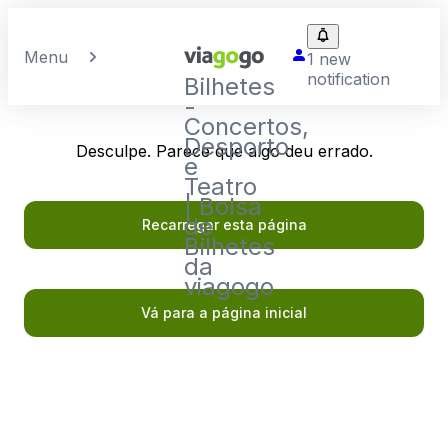
Menu
1 new
notification
Bilhetes
-
Concertos,
Desporto
Desculpe. Parece que algo deu errado.
e
Teatro
| Bolsa
de
Recarregar esta página
Bilhetes
da
viagogo
Vá para a página inicial