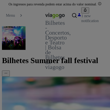
Os ingressos para revenda podem estar acima do valor nominal.
Menu
1 new
notification
Bilhetes
-
Concertos,
Desporto
e Teatro
| Bolsa
de
Bilhetes
Bilhetes Summer fall festival
da
viagogo