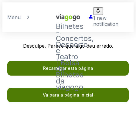
Menu
1 new
notification
Bilhetes
-
Concertos,
Desporto
Desculpe. Parece que algo deu errado.
e
Teatro
| Bolsa
de
Recarregar esta página
Bilhetes
da
viagogo
Vá para a página inicial