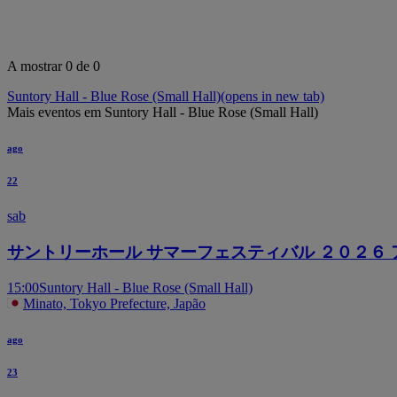
A mostrar 0 de 0
Suntory Hall - Blue Rose (Small Hall)
(opens in new tab)
Mais eventos em Suntory Hall - Blue Rose (Small Hall)
ago
22
sab
サントリーホール サマーフェスティバル ２０２６
15:00
Suntory Hall - Blue Rose (Small Hall)
Minato, Tokyo Prefecture, Japão
ago
23