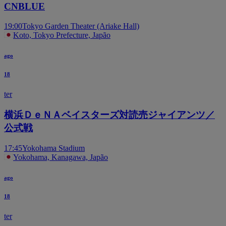
CNBLUE
19:00
Tokyo Garden Theater (Ariake Hall)
Koto, Tokyo Prefecture, Japão
ago
18
ter
横浜ＤｅＮＡベイスターズ対読売ジャイアンツ／
公式戦
17:45
Yokohama Stadium
Yokohama, Kanagawa, Japão
ago
18
ter