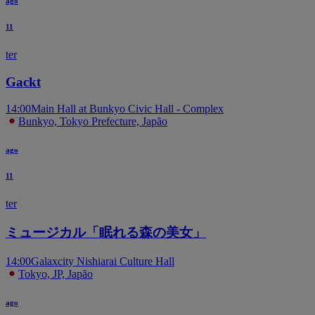
ago
11
ter
Gackt
14:00
Main Hall at Bunkyo Civic Hall - Complex
Bunkyo, Tokyo Prefecture, Japão
ago
11
ter
ミュージカル「眠れる森の美女」
14:00
Galaxcity Nishiarai Culture Hall
Tokyo, JP, Japão
ago