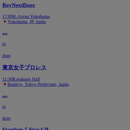
BoyNextDoor
17:00
K-Arena Yokohama
Yokohama, JP, Japão
ago
23
dom
東京女子プロレス
11:30
Korakuen Hall
Bunkyo, Tokyo Prefecture, Japão
ago
23
dom
Stardom 5 Star GP