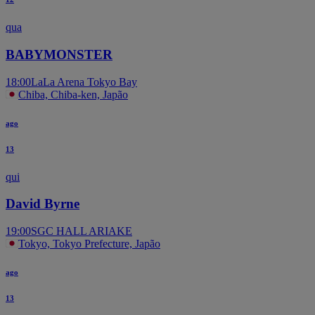
qua
BABYMONSTER
18:00
LaLa Arena Tokyo Bay
Chiba, Chiba-ken, Japão
ago
13
qui
David Byrne
19:00
SGC HALL ARIAKE
Tokyo, Tokyo Prefecture, Japão
ago
13