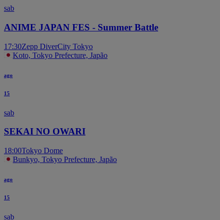
sab
ANIME JAPAN FES - Summer Battle
17:30
Zepp DiverCity Tokyo
Koto, Tokyo Prefecture, Japão
ago
15
sab
SEKAI NO OWARI
18:00
Tokyo Dome
Bunkyo, Tokyo Prefecture, Japão
ago
15
sab