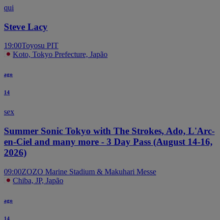
qui
Steve Lacy
19:00
Toyosu PIT
Koto, Tokyo Prefecture, Japão
ago
14
sex
Summer Sonic Tokyo with The Strokes, Ado, L'Arc-
en-Ciel and many more - 3 Day Pass (August 14-16,
2026)
09:00
ZOZO Marine Stadium & Makuhari Messe
Chiba, JP, Japão
ago
14