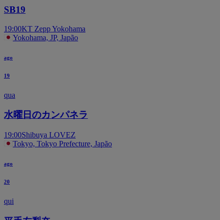
SB19
19:00
KT Zepp Yokohama
Yokohama, JP, Japão
ago
19
qua
水曜日のカンパネラ
19:00
Shibuya LOVEZ
Tokyo, Tokyo Prefecture, Japão
ago
20
qui