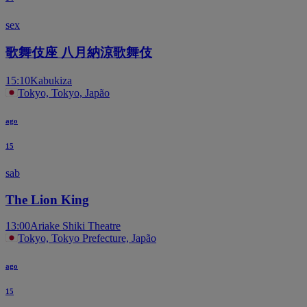
sex
歌舞伎座 八月納涼歌舞伎
15:10
Kabukiza
Tokyo, Tokyo, Japão
ago
15
sab
The Lion King
13:00
Ariake Shiki Theatre
Tokyo, Tokyo Prefecture, Japão
ago
15