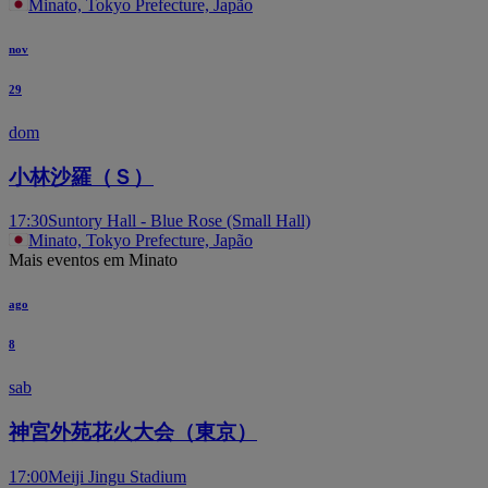
Minato, Tokyo Prefecture, Japão
nov
29
dom
小林沙羅（Ｓ）
17:30
Suntory Hall - Blue Rose (Small Hall)
Minato, Tokyo Prefecture, Japão
Mais eventos em Minato
ago
8
sab
神宮外苑花火大会（東京）
17:00
Meiji Jingu Stadium