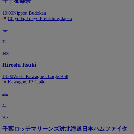
平手友梨奈
19:00
Nippon Budokan
Chiyoda, Tokyo Prefecture, Japão
ago
21
sex
Hiroshi Itsuki
13:00
Westa Kawagoe - Large Hall
Kawagoe, JP, Japão
ago
21
sex
千葉ロッテマリーンズ対北海道日本ハムファイタ