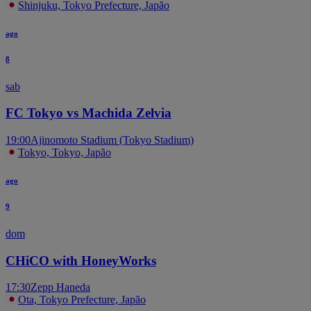
Shinjuku, Tokyo Prefecture, Japão
ago
8
sab
FC Tokyo vs Machida Zelvia
19:00
Ajinomoto Stadium (Tokyo Stadium)
Tokyo, Tokyo, Japão
ago
9
dom
CHiCO with HoneyWorks
17:30
Zepp Haneda
Ota, Tokyo Prefecture, Japão