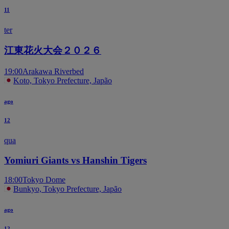
11
ter
江東花火大会２０２６
19:00
Arakawa Riverbed
Koto, Tokyo Prefecture, Japão
ago
12
qua
Yomiuri Giants vs Hanshin Tigers
18:00
Tokyo Dome
Bunkyo, Tokyo Prefecture, Japão
ago
12