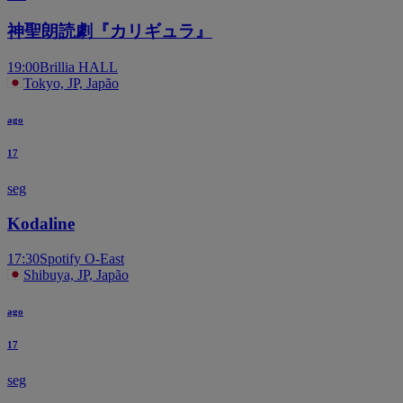
神聖朗読劇『カリギュラ』
19:00
Brillia HALL
Tokyo, JP, Japão
ago
17
seg
Kodaline
17:30
Spotify O-East
Shibuya, JP, Japão
ago
17
seg