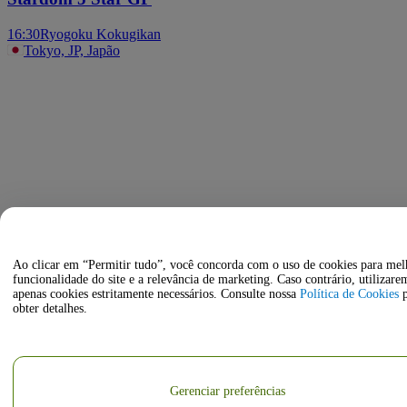
16:30
Ryogoku Kokugikan
Tokyo, JP, Japão
Ao clicar em “Permitir tudo”, você concorda com o uso de cookies para mel
funcionalidade do site e a relevância de marketing. Caso contrário, utilizare
apenas cookies estritamente necessários. Consulte nossa
Política de Cookies
p
obter detalhes.
Gerenciar preferências