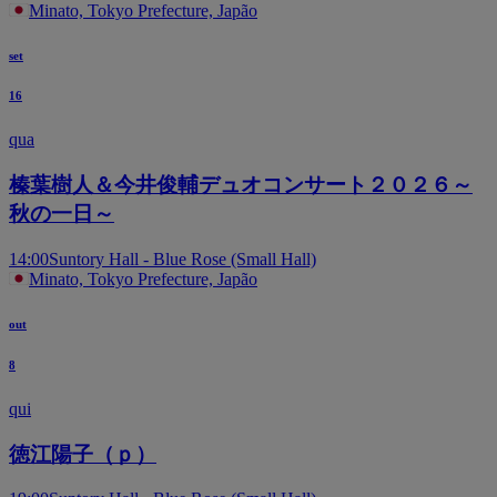
Minato, Tokyo Prefecture, Japão
set
16
qua
榛葉樹人＆今井俊輔デュオコンサート２０２６～
秋の一日～
14:00
Suntory Hall - Blue Rose (Small Hall)
Minato, Tokyo Prefecture, Japão
out
8
qui
徳江陽子（ｐ）