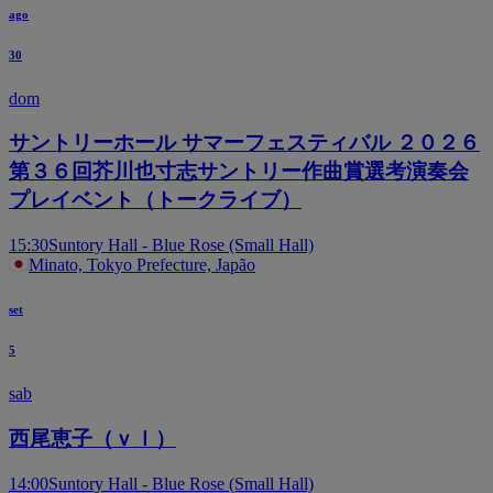
ago
30
dom
サントリーホール サマーフェスティバル ２０２６
第３６回芥川也寸志サントリー作曲賞選考演奏会
プレイベント（トークライブ）
15:30
Suntory Hall - Blue Rose (Small Hall)
Minato, Tokyo Prefecture, Japão
set
5
sab
西尾恵子（ｖｌ）
14:00
Suntory Hall - Blue Rose (Small Hall)