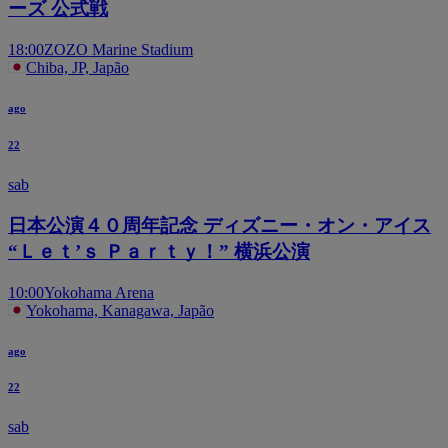
ーズ 公式戦
18:00
ZOZO Marine Stadium
Chiba, JP, Japão
ago
22
sab
日本公演４０周年記念 ディズニー・オン・アイス
“Ｌｅｔ’ｓ Ｐａｒｔｙ！” 横浜公演
10:00
Yokohama Arena
Yokohama, Kanagawa, Japão
ago
22
sab