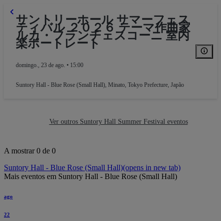
サントリーホール サマーフェス
ティバル ２０２６ テーマ作曲家
ルカ・フランチェスコーニ 室内
楽ポートレート
domingo., 23 de ago. • 15:00
Suntory Hall - Blue Rose (Small Hall)
,
Minato, Tokyo Prefecture, Japão
Ver outros Suntory Hall Summer Festival eventos
A mostrar 0 de 0
Suntory Hall - Blue Rose (Small Hall)
(opens in new tab)
Mais eventos em Suntory Hall - Blue Rose (Small Hall)
ago
22