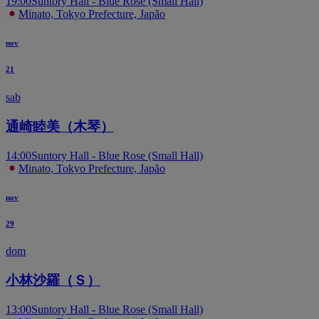
19:00
Suntory Hall - Blue Rose (Small Hall)
Minato, Tokyo Prefecture, Japão
nov
21
sab
通崎睦美（木琴）
14:00
Suntory Hall - Blue Rose (Small Hall)
Minato, Tokyo Prefecture, Japão
nov
29
dom
小林沙羅（Ｓ）
13:00
Suntory Hall - Blue Rose (Small Hall)