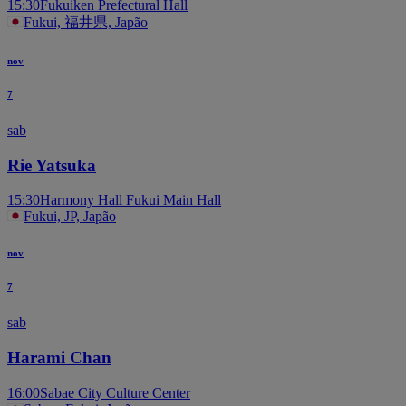
15:30
Fukuiken Prefectural Hall
Fukui, 福井県, Japão
nov
7
sab
Rie Yatsuka
15:30
Harmony Hall Fukui Main Hall
Fukui, JP, Japão
nov
7
sab
Harami Chan
16:00
Sabae City Culture Center