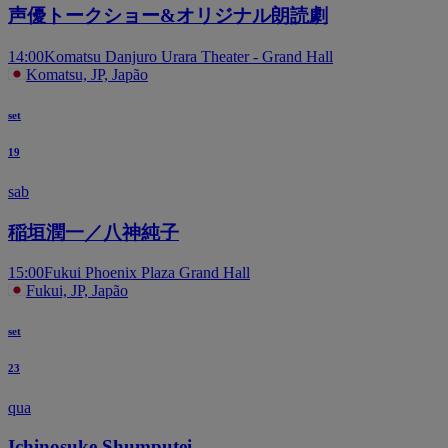
声優トークショー&オリジナル朗読劇
14:00
Komatsu Danjuro Urara Theater - Grand Hall
Komatsu, JP, Japão
set
19
sab
稲垣潤一／八神純子
15:00
Fukui Phoenix Plaza Grand Hall
Fukui, JP, Japão
set
23
qua
Ichinosuke Shumputei