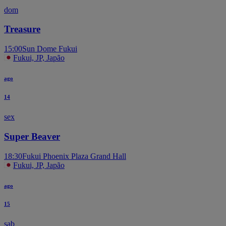
dom
Treasure
15:00
Sun Dome Fukui
Fukui, JP, Japão
ago
14
sex
Super Beaver
18:30
Fukui Phoenix Plaza Grand Hall
Fukui, JP, Japão
ago
15
sab