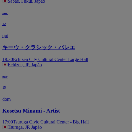
Sabae, Fukui, Japão
nov
12
qui
キーウ・クラシック・バレエ
18:30
Echizen City Cultural Center Large Hall
Echizen, JP, Japão
nov
15
dom
Kosetsu Minami - Artist
17:00
Tsuruga Civic Cultural Center - Big Hall
Tsuruga, JP, Japão