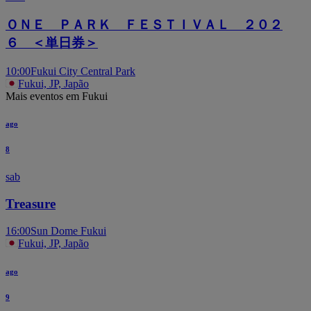
ＯＮＥ ＰＡＲＫ ＦＥＳＴＩＶＡＬ ２０２
６ ＜単日券＞
10:00
Fukui City Central Park
Fukui, JP, Japão
Mais eventos em Fukui
ago
8
sab
Treasure
16:00
Sun Dome Fukui
Fukui, JP, Japão
ago
9