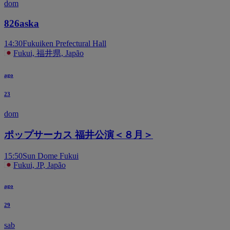
dom
826aska
14:30
Fukuiken Prefectural Hall
Fukui, 福井県, Japão
ago
23
dom
ポップサーカス 福井公演＜８月＞
15:50
Sun Dome Fukui
Fukui, JP, Japão
ago
29
sab