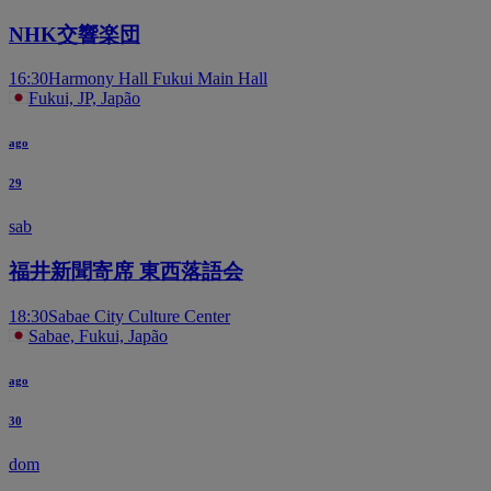
NHK交響楽団
16:30
Harmony Hall Fukui Main Hall
Fukui, JP, Japão
ago
29
sab
福井新聞寄席 東西落語会
18:30
Sabae City Culture Center
Sabae, Fukui, Japão
ago
30
dom