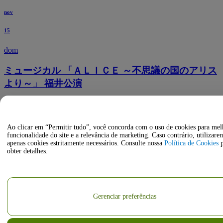
nov
15
dom
ミュージカル 「ＡＬＩＣＥ ～不思議の国のアリス
より～」 福井公演
17:30
Fukui Phoenix Plaza Grand Hall
Fukui, JP, Japão
Ao clicar em “Permitir tudo”, você concorda com o uso de cookies para mel
funcionalidade do site e a relevância de marketing. Caso contrário, utilizare
apenas cookies estritamente necessários. Consulte nossa
Política de Cookies
p
obter detalhes.
Gerenciar preferências