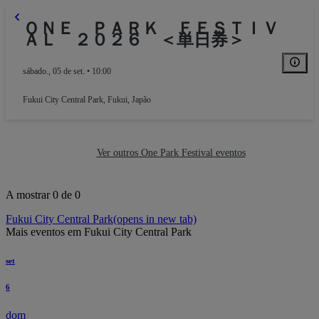
ＯＮＥ ＰＡＲＫ ＦＥＳＴＩＶ
ＡＬ ２０２６ ＜単日券＞
sábado., 05 de set. • 10:00
Fukui City Central Park
,
Fukui, Japão
Ver outros One Park Festival eventos
A mostrar 0 de 0
Fukui City Central Park
(opens in new tab)
Mais eventos em Fukui City Central Park
set
6
dom