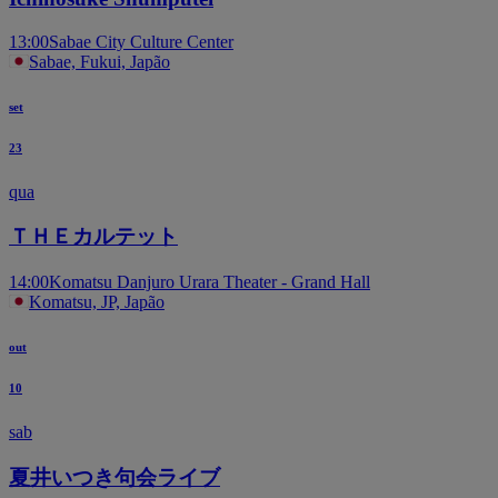
13:00
Sabae City Culture Center
Sabae, Fukui, Japão
set
23
qua
ＴＨＥカルテット
14:00
Komatsu Danjuro Urara Theater - Grand Hall
Komatsu, JP, Japão
out
10
sab
夏井いつき句会ライブ