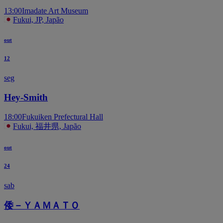
13:00
Imadate Art Museum
Fukui, JP, Japão
out
12
seg
Hey-Smith
18:00
Fukuiken Prefectural Hall
Fukui, 福井県, Japão
out
24
sab
倭－ＹＡＭＡＴＯ