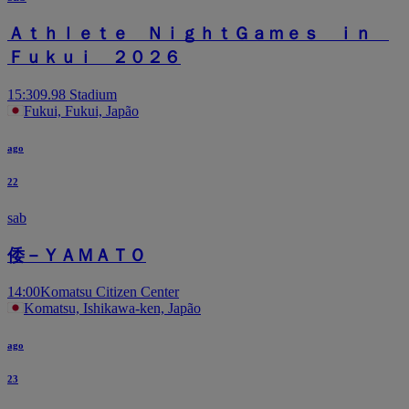
Ａｔｈｌｅｔｅ ＮｉｇｈｔＧａｍｅｓ ｉｎ
Ｆｕｋｕｉ ２０２６
15:30
9.98 Stadium
Fukui, Fukui, Japão
ago
22
sab
倭－ＹＡＭＡＴＯ
14:00
Komatsu Citizen Center
Komatsu, Ishikawa-ken, Japão
ago
23