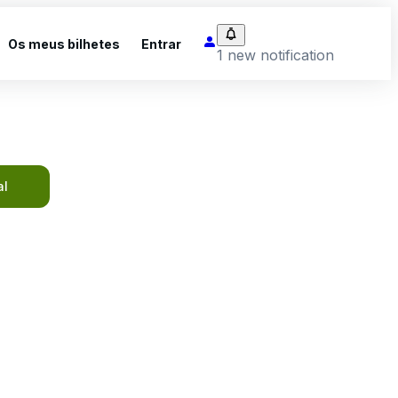
Os meus bilhetes
Entrar
1 new notification
al