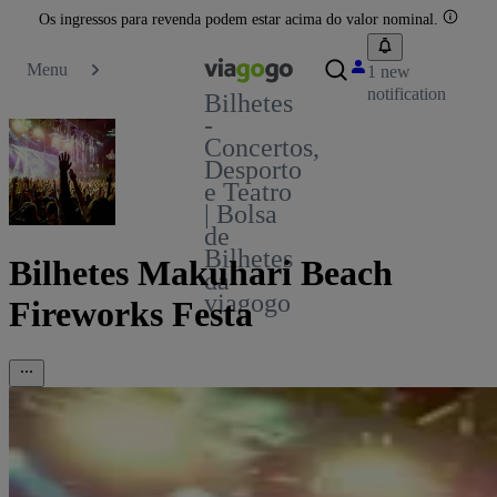
Os ingressos para revenda podem estar acima do valor nominal.
Menu
1 new
notification
Bilhetes
-
Concertos,
Desporto
e Teatro
| Bolsa
de
Bilhetes
Bilhetes Makuhari Beach
da
viagogo
Fireworks Festa