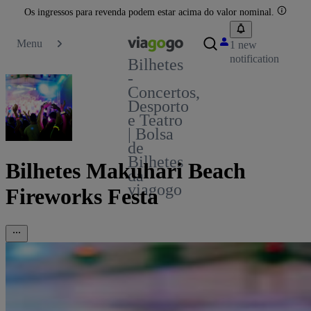
Os ingressos para revenda podem estar acima do valor nominal.
Menu
1 new
notification
Bilhetes
-
Concertos,
Desporto
e Teatro
| Bolsa
de
Bilhetes
Bilhetes Makuhari Beach
da
viagogo
Fireworks Festa