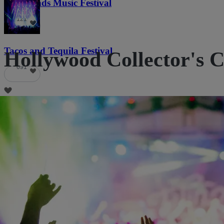
Lost Lands Music Festival
121
Tacos and Tequila Festival
Hollywood Collector's 
691