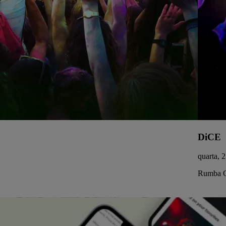
DiCE
quarta, 
Rumba C