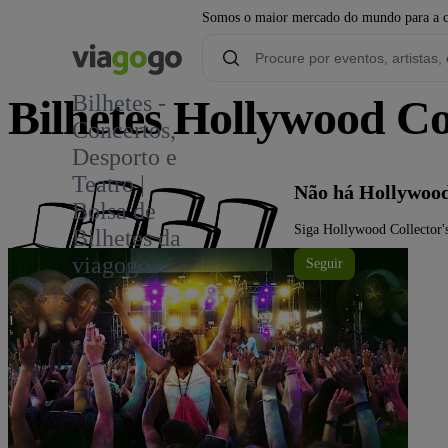
Somos o maior mercado do mundo para a com
Bilhetes -
Bilhetes Hollywood Co
Concertos,
Desporto e
Teatro |
Não há Hollywood
Bolsa de
Siga Hollywood Collector's
Bilhetes da
viagogo
Seguir