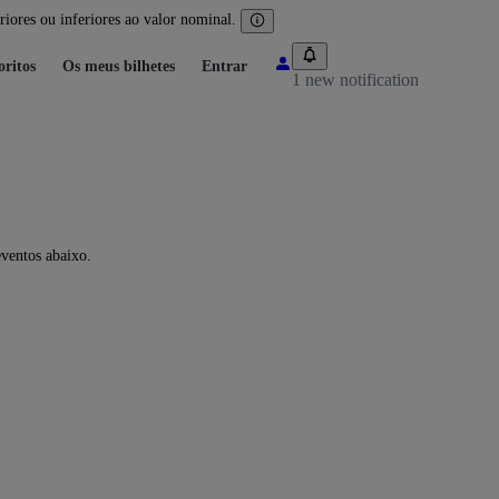
iores ou inferiores ao valor nominal.
oritos
Os meus bilhetes
Entrar
1 new notification
eventos abaixo.