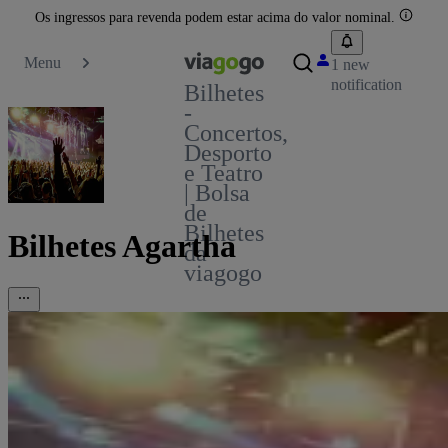
Os ingressos para revenda podem estar acima do valor nominal.
Menu
1 new
notification
Bilhetes
-
Concertos,
Desporto
e Teatro
| Bolsa
de
Bilhetes
Bilhetes Agartha
da
viagogo