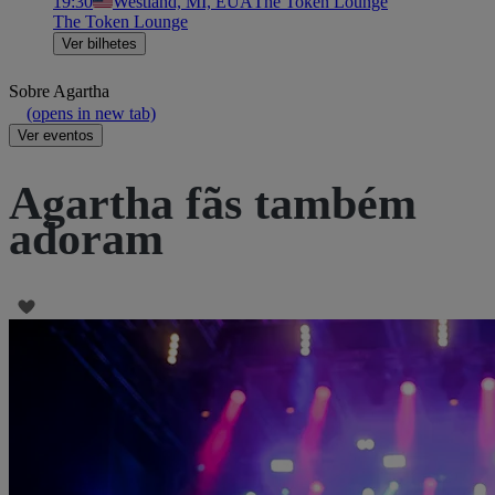
19:30
Westland, MI, EUA
The Token Lounge
The Token Lounge
Ver bilhetes
Sobre
Agartha
(opens in new tab)
Ver eventos
Agartha fãs também
adoram