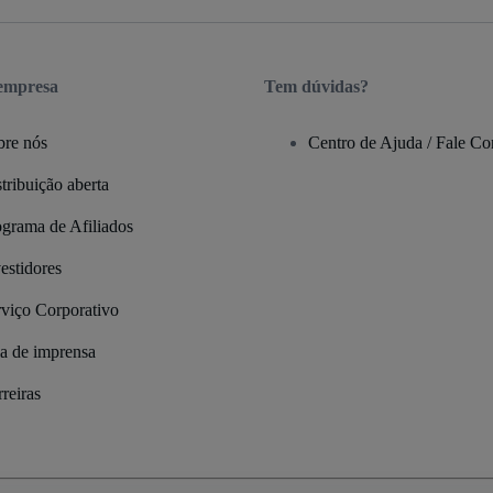
 empresa
Tem dúvidas?
bre nós
Centro de Ajuda / Fale C
tribuição aberta
ograma de Afiliados
estidores
rviço Corporativo
la de imprensa
reiras