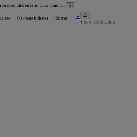
iores ou inferiores ao valor nominal.
oritos
Os meus bilhetes
Entrar
1 new notification