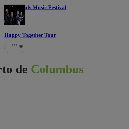
Lost Lands Music Festival
121
Happy Together Tour
111
rto de
Columbus