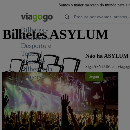
Somos o maior mercado do mundo para a com
Bilhetes -
Bilhetes ASYLUM
Concertos,
Desporto e
Teatro |
Não há ASYLUM 
Bolsa de
Siga ASYLUM em viagogo pa
Bilhetes da
viagogo
Seguir