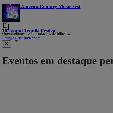
Voices of America Country Music Fest
36
Tacos and Tequila Festival
Quer melhores recomendações de bilhetes?
Entrar / Criar uma conta
686
Eventos em destaque pe