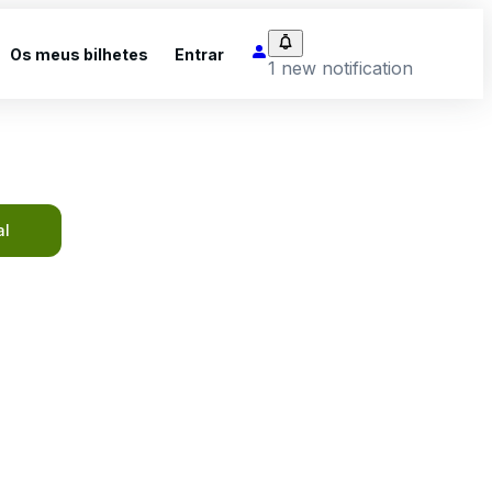
Os meus bilhetes
Entrar
1 new notification
al