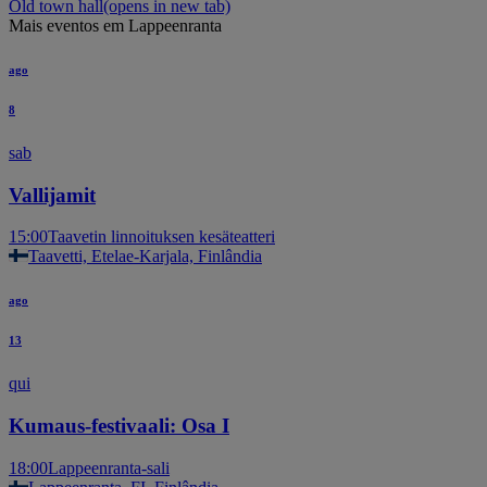
Old town hall
(opens in new tab)
Mais eventos em Lappeenranta
ago
8
sab
Vallijamit
15:00
Taavetin linnoituksen kesäteatteri
Taavetti, Etelae-Karjala, Finlândia
ago
13
qui
Kumaus-festivaali: Osa I
18:00
Lappeenranta-sali