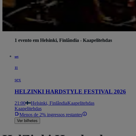
1 evento em Helsinki, Finlândia - Kaapelitehdas
set
11
sex
HELZINKI HARDSTYLE FESTIVAL 2026
21:00
Helsinki, Finlândia
Kaapelitehdas
Kaapelitehdas
Menos de 2% ingressos restantes
Ver bilhetes