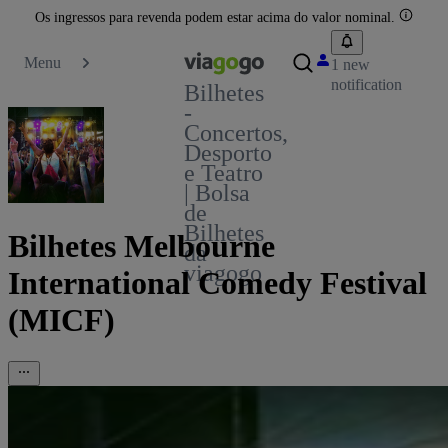
Os ingressos para revenda podem estar acima do valor nominal.
Menu
1 new
notification
Bilhetes
-
Concertos,
Desporto
e Teatro
| Bolsa
de
Bilhetes
Bilhetes Melbourne
da
viagogo
International Comedy Festival
(MICF)