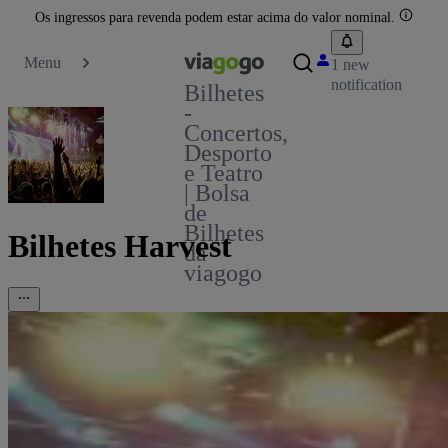
Os ingressos para revenda podem estar acima do valor nominal.
Menu
1 new
notification
Bilhetes
-
Concertos,
Desporto
e Teatro
| Bolsa
de
Bilhetes
Bilhetes Harvest
da
viagogo