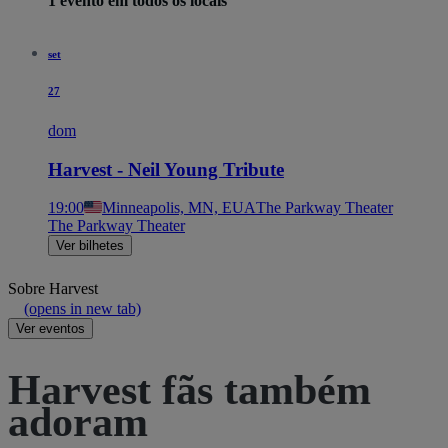
1 evento em todos os locais
set
27
dom
Harvest - Neil Young Tribute
19:00
Minneapolis, MN, EUA
The Parkway Theater
The Parkway Theater
Ver bilhetes
Sobre
Harvest
(opens in new tab)
Ver eventos
Harvest fãs também
adoram