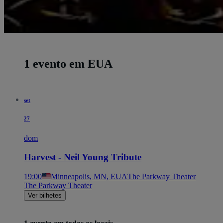
1 evento em EUA
set
27
dom
Harvest - Neil Young Tribute
19:00
Minneapolis, MN, EUA
The Parkway Theater
The Parkway Theater
Ver bilhetes