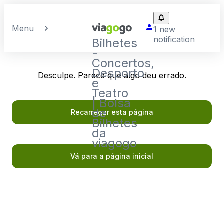
Menu
1 new
notification
Bilhetes
-
Concertos,
Desporto
Desculpe. Parece que algo deu errado.
e
Teatro
| Bolsa
de
Recarregar esta página
Bilhetes
da
viagogo
Vá para a página inicial