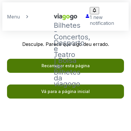
Menu
1 new
notification
Bilhetes
-
Concertos,
Desporto
Desculpe. Parece que algo deu errado.
e
Teatro
| Bolsa
de
Recarregar esta página
Bilhetes
da
viagogo
Vá para a página inicial