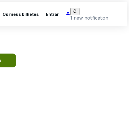
Os meus bilhetes
Entrar
1 new notification
al