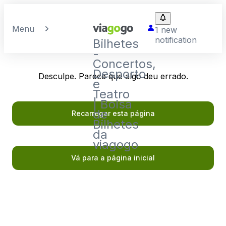
Menu
1 new
notification
Bilhetes
-
Concertos,
Desporto
Desculpe. Parece que algo deu errado.
e
Teatro
| Bolsa
de
Recarregar esta página
Bilhetes
da
viagogo
Vá para a página inicial