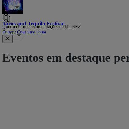
36
Tacos and Tequila Festival
Quer melhores recomendações de bilhetes?
Entrar / Criar uma conta
690
Eventos em destaque pe