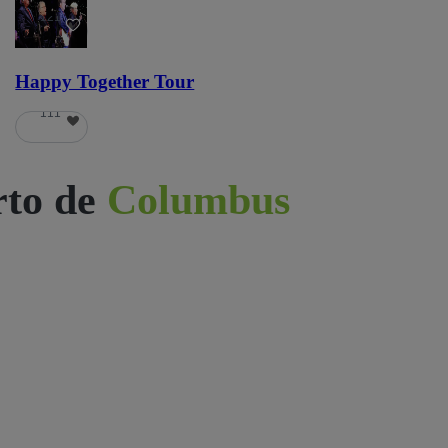
121
Happy Together Tour
111
rto de
Columbus