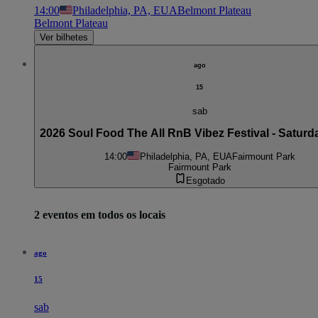
14:00
Philadelphia, PA, EUA
Belmont Plateau
Belmont Plateau
Ver bilhetes
ago
15
sab
2026 Soul Food The All RnB Vibez Festival - Saturda
14:00
Philadelphia, PA, EUA
Fairmount Park
Fairmount Park
Esgotado
2 eventos em todos os locais
ago
15
sab