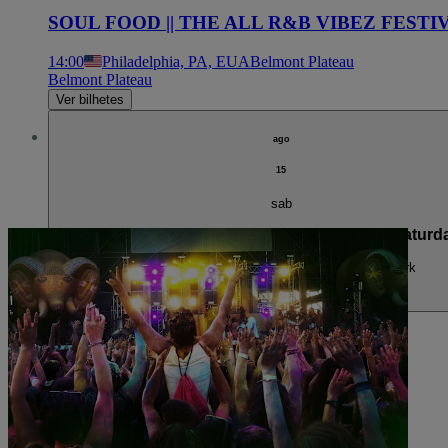
SOUL FOOD || THE ALL R&B VIBEZ FESTI
14:00
Philadelphia, PA, EUA
Belmont Plateau
Belmont Plateau
Ver bilhetes
ago
15
sab
2026 Soul Food The All RnB Vibez Festival - Saturda
14:00
Philadelphia, PA, EUA
Fairmount Park
Fairmount Park
Esgotado