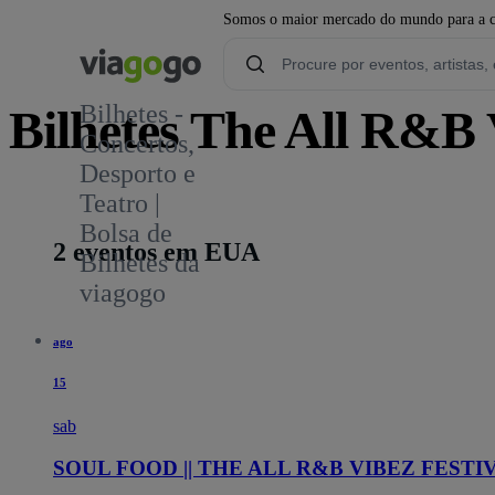
Somos o maior mercado do mundo para a com
Bilhetes -
Bilhetes The All R&B 
Concertos,
Desporto e
Teatro |
Bolsa de
2 eventos em EUA
Bilhetes da
viagogo
ago
15
sab
SOUL FOOD || THE ALL R&B VIBEZ FESTI