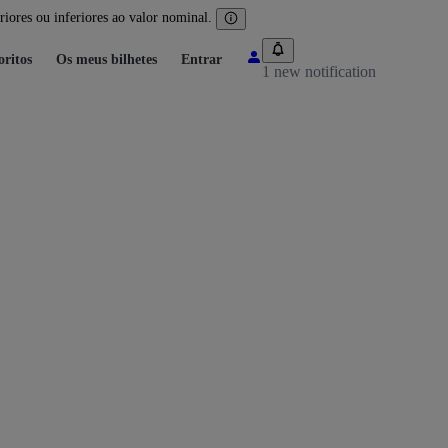
iores ou inferiores ao valor nominal.
oritos
Os meus bilhetes
Entrar
1 new notification