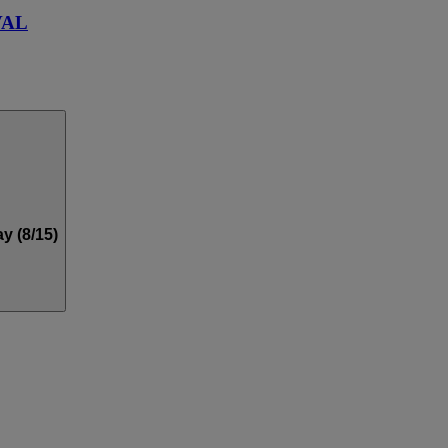
VAL
y (8/15)