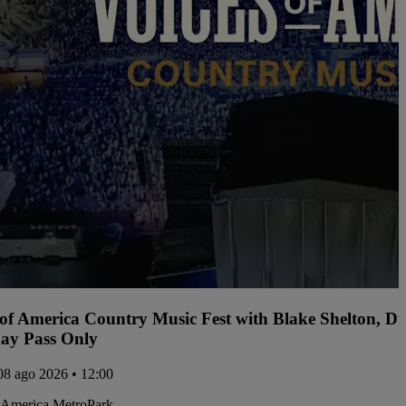
 of America Country Music Fest with Blake Shelton, D
ay Pass Only
08 ago 2026 • 12:00
 America MetroPark