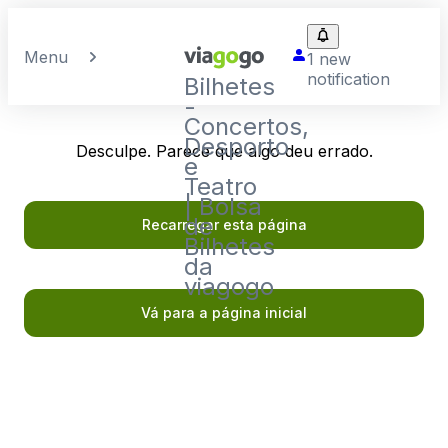
Menu
1 new
notification
Bilhetes
-
Concertos,
Desporto
Desculpe. Parece que algo deu errado.
e
Teatro
| Bolsa
de
Recarregar esta página
Bilhetes
da
viagogo
Vá para a página inicial