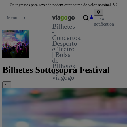
Os ingressos para revenda podem estar acima do valor nominal.
Menu
1 new
notification
Bilhetes
-
Concertos,
Desporto
e Teatro
| Bolsa
de
Bilhetes
Bilhetes Sottosopra Festival
da
viagogo