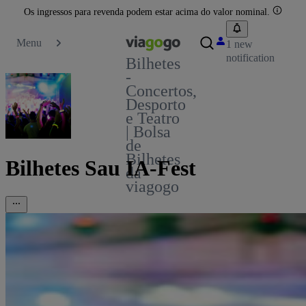
Os ingressos para revenda podem estar acima do valor nominal.
Menu
1 new
notification
Bilhetes
-
Concertos,
Desporto
e Teatro
| Bolsa
de
Bilhetes
Bilhetes Sau IA-Fest
da
viagogo