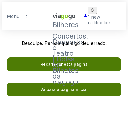
Menu
1 new
notification
Bilhetes
-
Concertos,
Desporto
Desculpe. Parece que algo deu errado.
e
Teatro
| Bolsa
de
Recarregar esta página
Bilhetes
da
viagogo
Vá para a página inicial