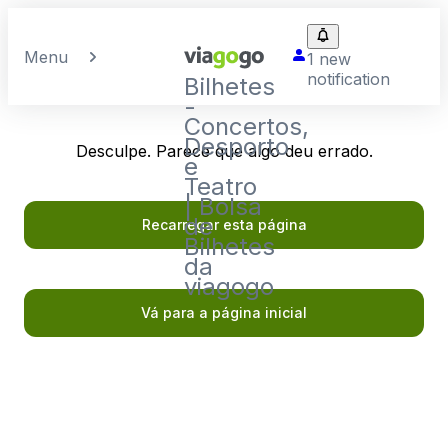
Menu
1 new
notification
Bilhetes
-
Concertos,
Desporto
Desculpe. Parece que algo deu errado.
e
Teatro
| Bolsa
de
Recarregar esta página
Bilhetes
da
viagogo
Vá para a página inicial