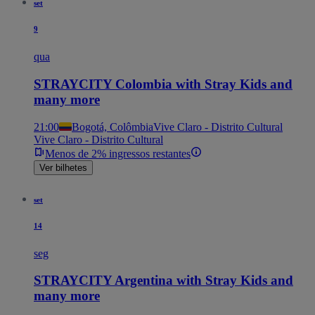
set
9
qua
STRAYCITY Colombia with Stray Kids and
many more
21:00
Bogotá, Colômbia
Vive Claro - Distrito Cultural
Vive Claro - Distrito Cultural
Menos de 2% ingressos restantes
Ver bilhetes
set
14
seg
STRAYCITY Argentina with Stray Kids and
many more