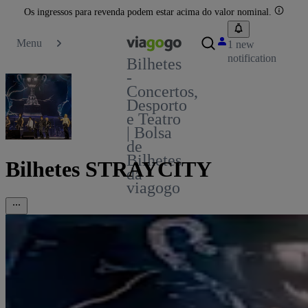
Os ingressos para revenda podem estar acima do valor nominal.
Menu
1 new
notification
Bilhetes
-
Concertos,
Desporto
e Teatro
| Bolsa
de
Bilhetes
Bilhetes STRAYCITY
da
viagogo