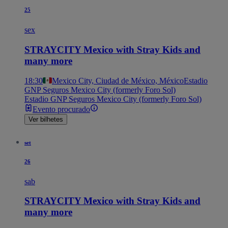
25
sex
STRAYCITY Mexico with Stray Kids and
many more
18:30
Mexico City, Ciudad de México, México
Estadio
GNP Seguros Mexico City (formerly Foro Sol)
Estadio GNP Seguros Mexico City (formerly Foro Sol)
Evento procurado
Ver bilhetes
set
26
sab
STRAYCITY Mexico with Stray Kids and
many more