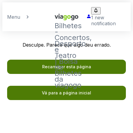
Menu
1 new
notification
Bilhetes
-
Concertos,
Desporto
Desculpe. Parece que algo deu errado.
e
Teatro
| Bolsa
de
Recarregar esta página
Bilhetes
da
viagogo
Vá para a página inicial