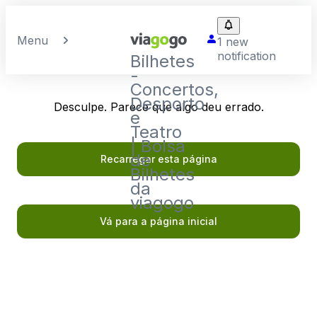
Menu
1 new
notification
Bilhetes
-
Concertos,
Desporto
Desculpe. Parece que algo deu errado.
e
Teatro
| Bolsa
de
Recarregar esta página
Bilhetes
da
viagogo
Vá para a página inicial