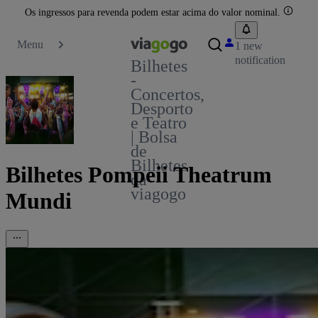
Os ingressos para revenda podem estar acima do valor nominal.
Menu
1 new
notification
Bilhetes
-
Concertos,
Desporto
e Teatro
| Bolsa
de
Bilhetes
Bilhetes Pompeii Theatrum
da
viagogo
Mundi