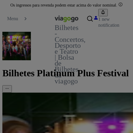
Os ingressos para revenda podem estar acima do valor nominal.
Menu
1 new
notification
Bilhetes
-
Concertos,
Desporto
e Teatro
| Bolsa
de
Bilhetes
Bilhetes Platinum Plus Festival
da
viagogo