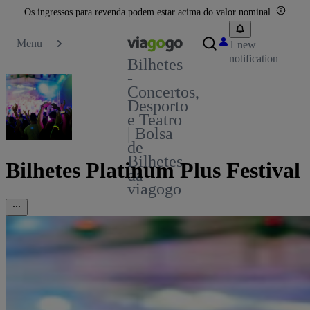
Os ingressos para revenda podem estar acima do valor nominal.
Menu
1 new
notification
Bilhetes
-
Concertos,
Desporto
e Teatro
| Bolsa
de
Bilhetes
Bilhetes Platinum Plus Festival
da
viagogo