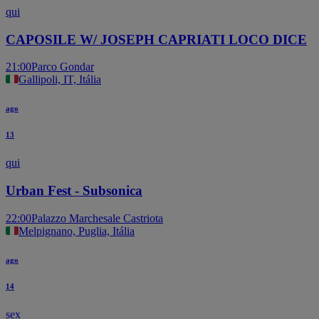
qui
CAPOSILE W/ JOSEPH CAPRIATI LOCO DICE
21:00
Parco Gondar
Gallipoli, IT, Itália
ago
13
qui
Urban Fest - Subsonica
22:00
Palazzo Marchesale Castriota
Melpignano, Puglia, Itália
ago
14
sex