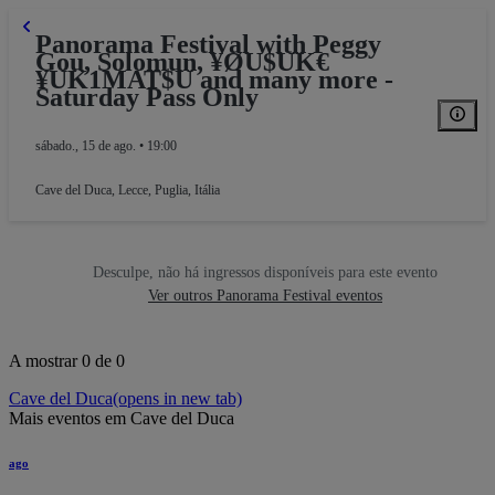
Panorama Festival with Peggy
Gou, Solomun, ¥ØU$UK€
¥UK1MAT$U and many more -
Saturday Pass Only
sábado., 15 de ago. • 19:00
Cave del Duca
,
Lecce, Puglia, Itália
Desculpe, não há ingressos disponíveis para este evento
Ver outros Panorama Festival eventos
A mostrar 0 de 0
Cave del Duca
(opens in new tab)
Mais eventos em Cave del Duca
ago