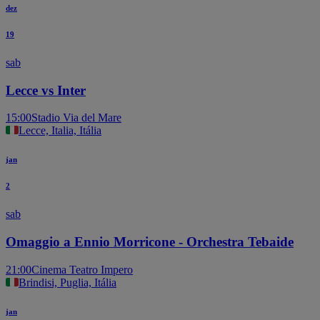
dez
19
sab
Lecce vs Inter
15:00
Stadio Via del Mare
Lecce, Italia, Itália
jan
2
sab
Omaggio a Ennio Morricone - Orchestra Tebaide
21:00
Cinema Teatro Impero
Brindisi, Puglia, Itália
jan