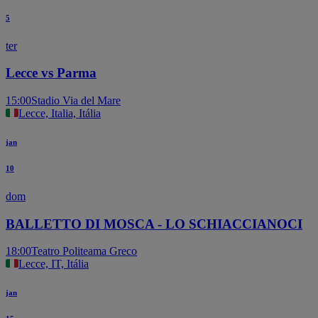
5
ter
Lecce vs Parma
15:00
Stadio Via del Mare
Lecce, Italia, Itália
jan
10
dom
BALLETTO DI MOSCA - LO SCHIACCIANOCI
18:00
Teatro Politeama Greco
Lecce, IT, Itália
jan