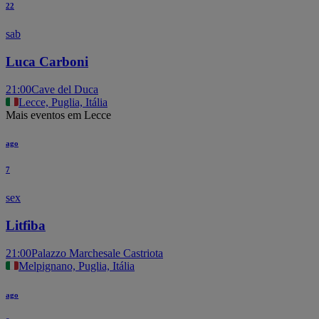
22
sab
Luca Carboni
21:00
Cave del Duca
Lecce, Puglia, Itália
Mais eventos em Lecce
ago
7
sex
Litfiba
21:00
Palazzo Marchesale Castriota
Melpignano, Puglia, Itália
ago