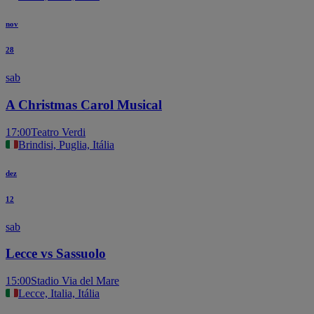
nov
28
sab
A Christmas Carol Musical
17:00
Teatro Verdi
Brindisi, Puglia, Itália
dez
12
sab
Lecce vs Sassuolo
15:00
Stadio Via del Mare
Lecce, Italia, Itália