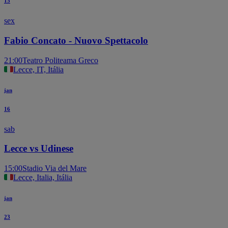
15
sex
Fabio Concato - Nuovo Spettacolo
21:00
Teatro Politeama Greco
Lecce, IT, Itália
jan
16
sab
Lecce vs Udinese
15:00
Stadio Via del Mare
Lecce, Italia, Itália
jan
23