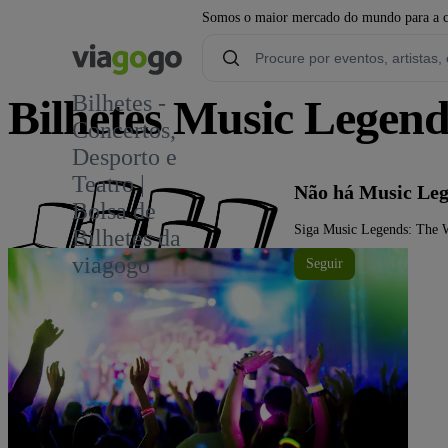
Somos o maior mercado do mundo para a com
Bilhetes -
Bilhetes Music Legen
Concertos,
Desporto e
Teatro |
Não há Music Leg
Bolsa de
Siga Music Legends: The W
Bilhetes da
viagogo
Seguir