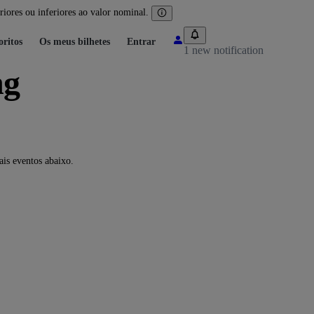
iores ou inferiores ao valor nominal.
oritos
Os meus bilhetes
Entrar
1 new notification
ng
is eventos abaixo.