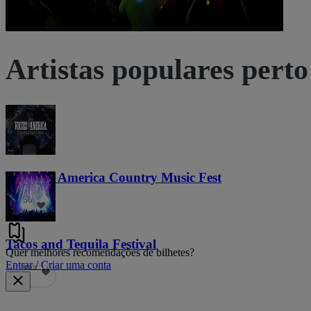
Artistas populares perto
Voices of America Country Music Fest
36
Tacos and Tequila Festival
Quer melhores recomendações de bilhetes?
Entrar / Criar uma conta
689