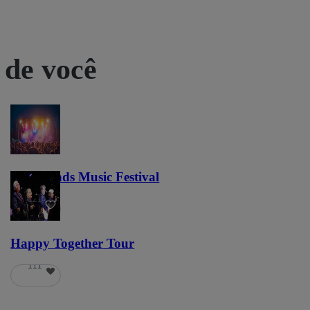
 de você
Lost Lands Music Festival
121
Happy Together Tour
111