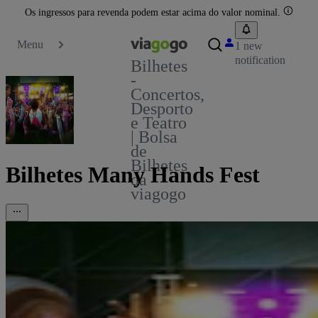
Os ingressos para revenda podem estar acima do valor nominal.
Menu
1 new
notification
Bilhetes
-
Concertos,
Desporto
e Teatro
| Bolsa
de
Bilhetes
Bilhetes Many Hands Fest
da
viagogo