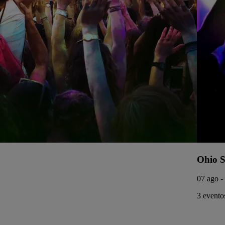
Ohio S
07 ago -
3 eventos