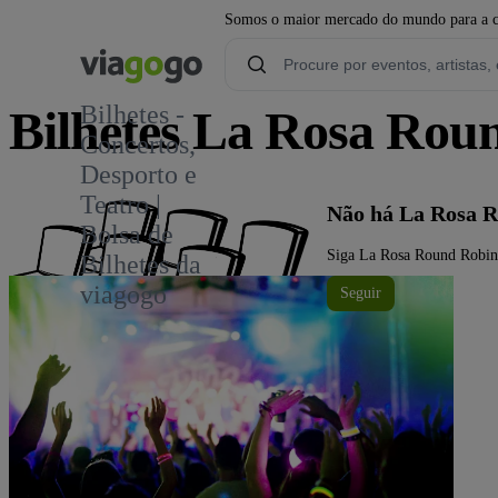
Somos o maior mercado do mundo para a com
Bilhetes -
Bilhetes La Rosa Rou
Concertos,
Desporto e
Teatro |
Não há La Rosa 
Bolsa de
Siga La Rosa Round Robin e
Bilhetes da
viagogo
Seguir