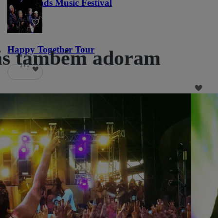
Lost Lands Music Festival
121
Happy Together Tour
ãs também adoram
111