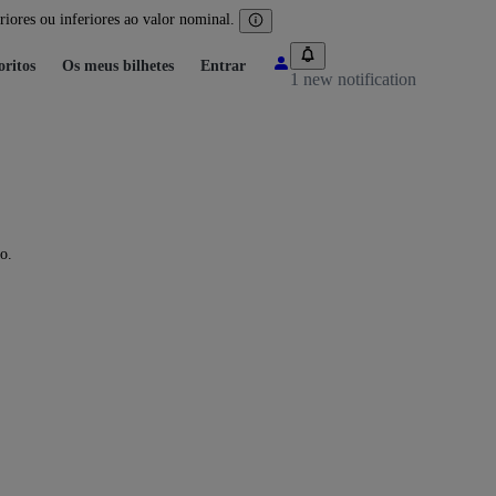
iores ou inferiores ao valor nominal.
oritos
Os meus bilhetes
Entrar
1 new notification
o.