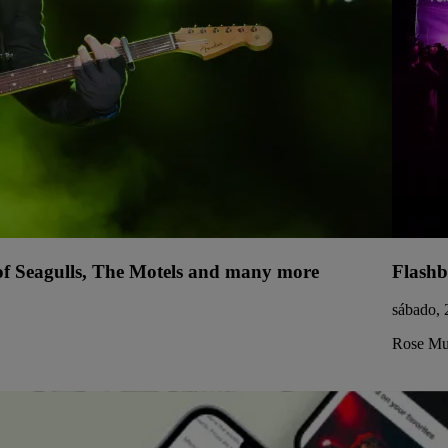
 of Seagulls, The Motels and many more
Flashb
sábado, 
Rose Mus