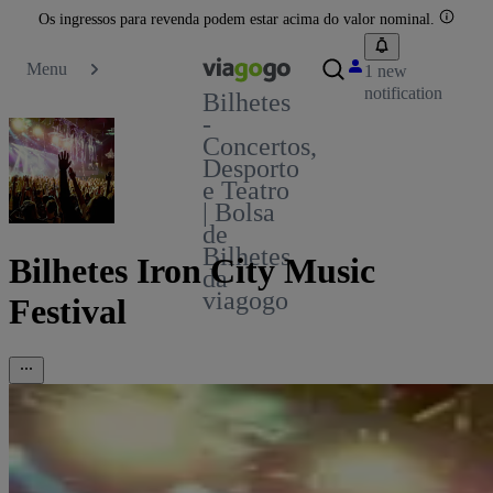
Os ingressos para revenda podem estar acima do valor nominal.
Menu
1 new
notification
Bilhetes
-
Concertos,
Desporto
e Teatro
| Bolsa
de
Bilhetes
Bilhetes Iron City Music
da
viagogo
Festival