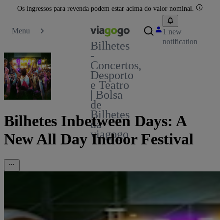
Os ingressos para revenda podem estar acima do valor nominal.
Menu
1 new
notification
Bilhetes
-
Concertos,
Desporto
e Teatro
| Bolsa
de
Bilhetes
Bilhetes Inbetween Days: A
da
viagogo
New All Day Indoor Festival