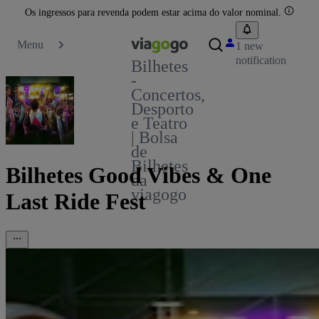
Os ingressos para revenda podem estar acima do valor nominal.
Menu
1 new
notification
Bilhetes
-
Concertos,
Desporto
e Teatro
| Bolsa
de
Bilhetes
Bilhetes Good Vibes & One
da
viagogo
Last Ride Fest