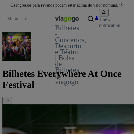
Os ingressos para revenda podem estar acima do valor nominal.
Menu
1 new
notification
Bilhetes
-
Concertos,
Desporto
e Teatro
| Bolsa
de
Bilhetes
Bilhetes Everywhere At Once
da
viagogo
Festival