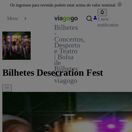
Os ingressos para revenda podem estar acima do valor nominal.
Menu
1 new
notification
Bilhetes
-
Concertos,
Desporto
e Teatro
| Bolsa
de
Bilhetes
Bilhetes Desecration Fest
da
viagogo