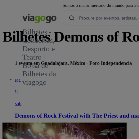
Somos o maior mercado do mundo para a com
Bilhetes -
Bilhetes Demons of R
Concertos,
Desporto e
Teatro |
1 evento em Guadalajara, México - Foro Independencia
Bolsa de
Bilhetes da
ago
viagogo
15
sab
Demons of Rock Festival with The Priest and m
19:00
Guadalajara, México
Foro Independencia
Foro Independencia