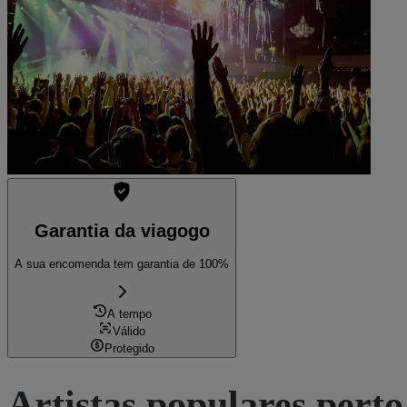
Restam apenas 1% dos ingressos
Ver bilhetes
Garantia da viagogo
A sua encomenda tem garantia de 100%
A tempo
Válido
Protegido
Artistas populares perto