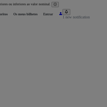
iores ou inferiores ao valor nominal.
oritos
Os meus bilhetes
Entrar
1 new notification