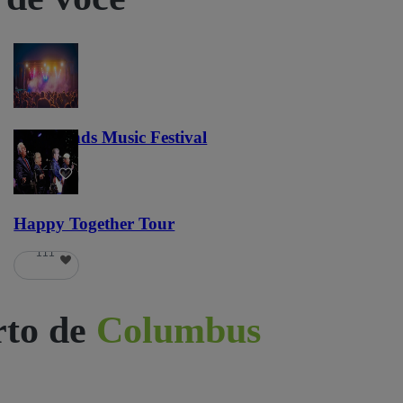
Lost Lands Music Festival
121
Happy Together Tour
111
rto de
Columbus