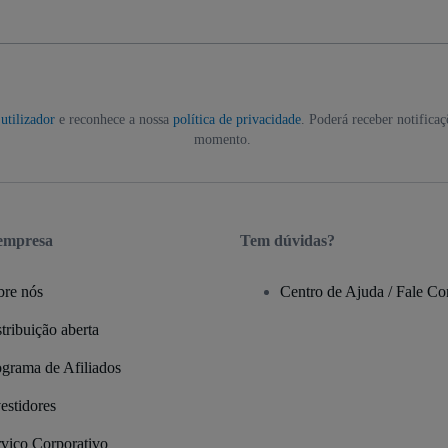
utilizador
e reconhece a nossa
política de privacidade
. Poderá receber notifica
momento.
 empresa
Tem dúvidas?
bre nós
Centro de Ajuda / Fale C
tribuição aberta
ograma de Afiliados
estidores
rviço Corporativo