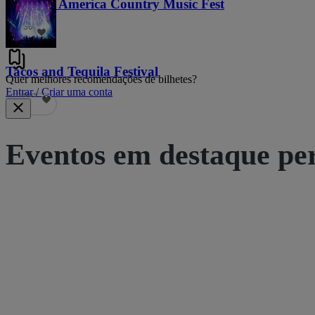
Voices of America Country Music Fest
36
Tacos and Tequila Festival
Quer melhores recomendações de bilhetes?
Entrar / Criar uma conta
689
Eventos em destaque pe