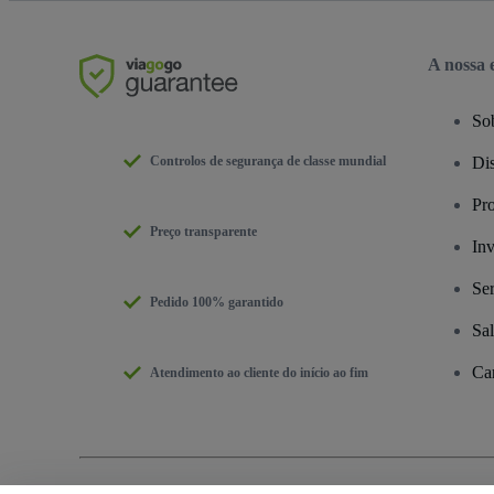
A nossa
So
Controlos de segurança de classe mundial
Dis
Pr
Preço transparente
Inv
Se
Pedido 100% garantido
Sa
Car
Atendimento ao cliente do início ao fim