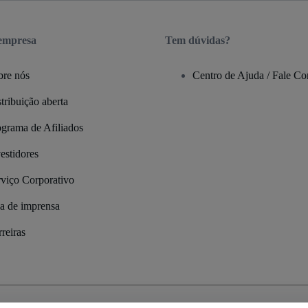
 empresa
Tem dúvidas?
bre nós
Centro de Ajuda / Fale C
tribuição aberta
ograma de Afiliados
estidores
rviço Corporativo
la de imprensa
reiras