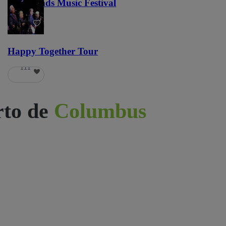
Lost Lands Music Festival
121
Happy Together Tour
111
rto de
Columbus