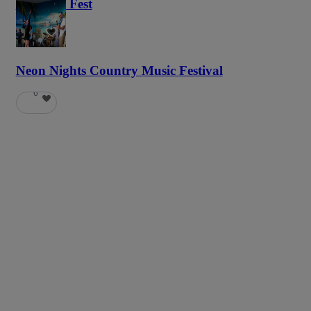
Haunted Fest
58
Neon Nights Country Music Festival
6