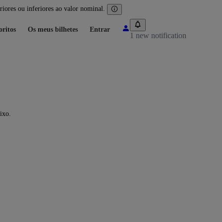
iores ou inferiores ao valor nominal.
oritos
Os meus bilhetes
Entrar
1 new notification
ixo.