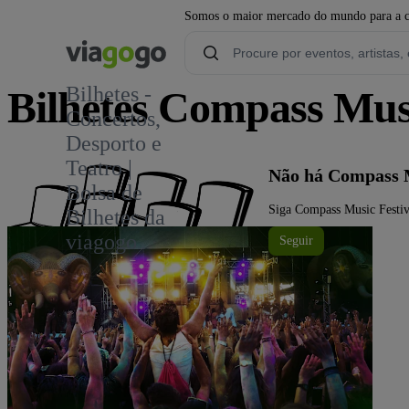
Somos o maior mercado do mundo para a com
Bilhetes -
Bilhetes Compass Musi
Concertos,
Desporto e
Teatro |
Não há Compass M
Bolsa de
Siga Compass Music Festiva
Bilhetes da
viagogo
Seguir