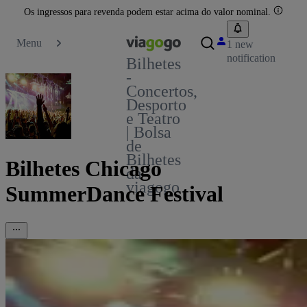
Os ingressos para revenda podem estar acima do valor nominal.
Menu
1 new
notification
Bilhetes
-
Concertos,
Desporto
e Teatro
| Bolsa
de
Bilhetes
Bilhetes Chicago
da
viagogo
SummerDance Festival