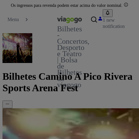
Os ingressos para revenda podem estar acima do valor nominal.
Menu
1 new
notification
Bilhetes
-
Concertos,
Desporto
e Teatro
| Bolsa
de
Bilhetes
Bilhetes Camino A Pico Rivera
da
viagogo
Sports Arena Fest