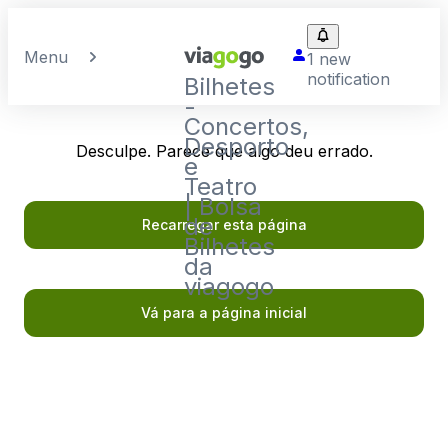
Menu
1 new
notification
Bilhetes
-
Concertos,
Desporto
Desculpe. Parece que algo deu errado.
e
Teatro
| Bolsa
de
Recarregar esta página
Bilhetes
da
viagogo
Vá para a página inicial